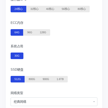
24核心
32核心
40核心
56核心
80核心
ECC内存
64G
96G
128G
系统占用
30G
SSD硬盘
512G
800G
900G
1.6TB
网络类型
经典网络