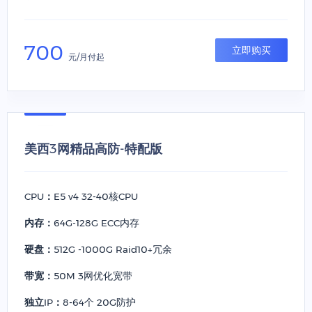
700
立即购买
元/月付起
美西3网精品高防-特配版
CPU：
E5 v4 32-40核CPU
内存：
64G-128G ECC内存
硬盘：
512G -1000G Raid10+冗余
带宽：
50M 3网优化宽带
独立IP：
8-64个 20G防护