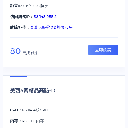
独立IP：
1个 20G防护
访问测试IP：
38.148.255.2
故障补偿：
查看 >享受1:30补偿服务
80
立即购买
元/月付起
美西3网精品高防-D
CPU：
E5 v4 4核CPU
内存：
4G ECC内存