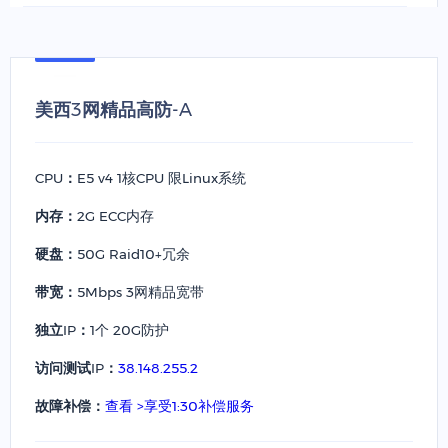
美西3网精品高防-A
CPU：
E5 v4 1核CPU 限Linux系统
内存：
2G ECC内存
硬盘：
50G Raid10+冗余
带宽：
5Mbps 3网精品宽带
独立IP：
1个 20G防护
访问测试IP：
38.148.255.2
故障补偿：
查看 >享受1:30补偿服务