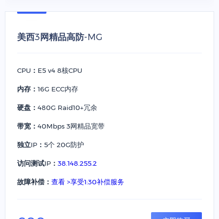
美西3网精品高防-MG
CPU：
E5 v4 8核CPU
内存：
16G ECC内存
硬盘：
480G Raid10+冗余
带宽：
40Mbps 3网精品宽带
独立IP：
5个 20G防护
访问测试IP：
38.148.255.2
故障补偿：
查看 >享受1:30补偿服务