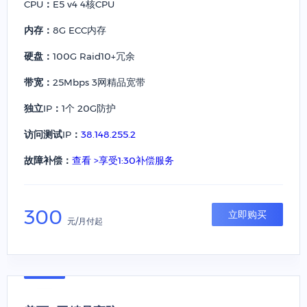
CPU：
E5 v4 4核CPU
内存：
8G ECC内存
硬盘：
100G Raid10+冗余
带宽：
25Mbps 3网精品宽带
独立IP：
1个 20G防护
访问测试IP：
38.148.255.2
故障补偿：
查看 >享受1:30补偿服务
300
立即购买
元/月付起