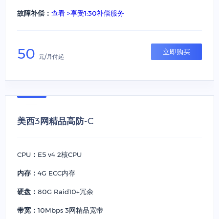
故障补偿：
查看 >享受1:30补偿服务
50
立即购买
元/月付起
美西3网精品高防-C
CPU：
E5 v4 2核CPU
内存：
4G ECC内存
硬盘：
80G Raid10+冗余
带宽：
10Mbps 3网精品宽带