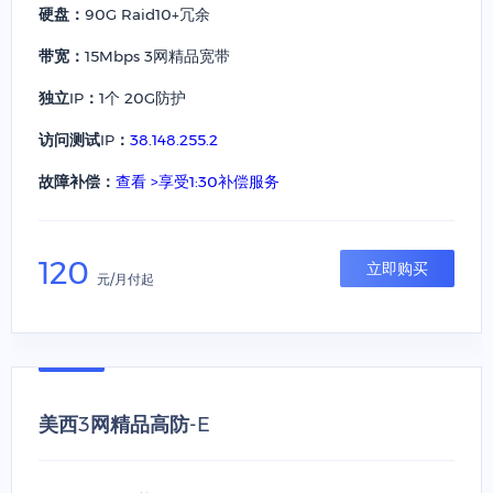
硬盘：
90G Raid10+冗余
带宽：
15Mbps 3网精品宽带
独立IP：
1个 20G防护
访问测试IP：
38.148.255.2
故障补偿：
查看 >享受1:30补偿服务
120
立即购买
元/月付起
美西3网精品高防-E