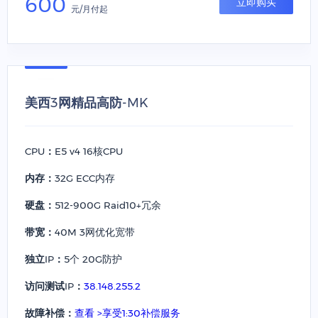
600
立即购买
元/月付起
美西3网精品高防-MK
CPU：
E5 v4 16核CPU
内存：
32G ECC内存
硬盘：
512-900G Raid10+冗余
带宽：
40M 3网优化宽带
独立IP：
5个 20G防护
访问测试IP：
38.148.255.2
故障补偿：
查看 >享受1:30补偿服务