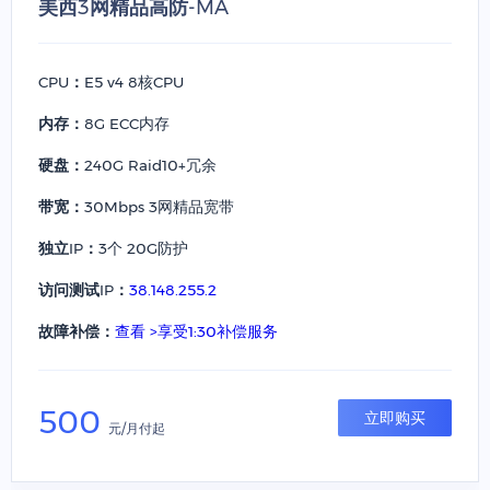
美西3网精品高防-MA
CPU：
E5 v4 8核CPU
内存：
8G ECC内存
硬盘：
240G Raid10+冗余
带宽：
30Mbps 3网精品宽带
独立IP：
3个 20G防护
访问测试IP：
38.148.255.2
故障补偿：
查看 >享受1:30补偿服务
500
立即购买
元/月付起