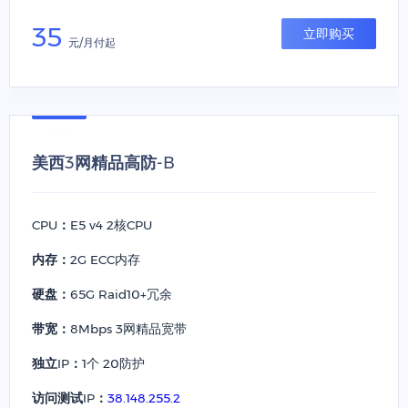
35
立即购买
元/月付起
美西3网精品高防-B
CPU：
E5 v4 2核CPU
内存：
2G ECC内存
硬盘：
65G Raid10+冗余
带宽：
8Mbps 3网精品宽带
独立IP：
1个 20防护
访问测试IP：
38.148.255.2