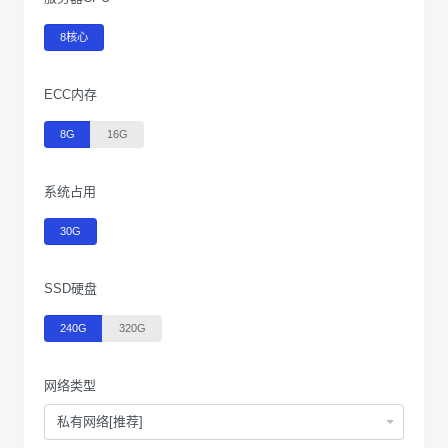
8核心
ECC内存
8G
16G
系统占用
30G
SSD硬盘
240G
320G
网络类型
私有网络[推荐]