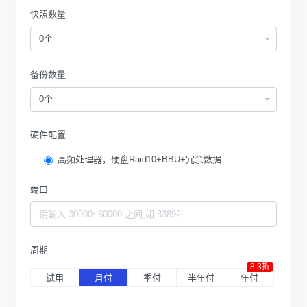
快照数量
0个
备份数量
0个
硬件配置
高频处理器，硬盘Raid10+BBU+冗余数据
端口
周期
8.3折
试用
月付
季付
半年付
年付