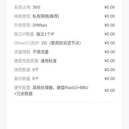
系统占用:
30G
¥0.00
网络类型:
私有网络[推荐]
¥0.00
外网带宽:
20Mbps
¥0.00
独立IP数量:
独立1个IP
¥0.00
DDos/CC防护:
2G（更高防另选节点）
¥0.00
流量限制:
不限流量
¥0.00
硬盘性能质量:
通用标准
¥0.00
快照数量:
0个
¥0.00
备份数量:
0个
¥0.00
硬件配置:
高频处理器，硬盘Raid10+BBU
¥0.00
+冗余数据