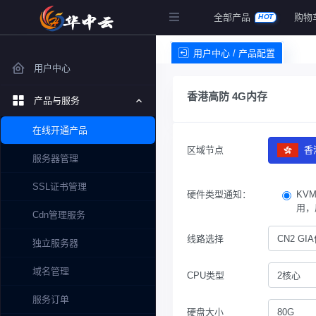
全部产品
购物
HOT
用户中心 / 产品配置
用户中心
香港高防 4G内存
产品与服务
在线开通产品
区域节点
香
服务器管理
SSL证书管理
硬件类型通知：
KV
用，
Cdn管理服务
线路选择
CN2 G
独立服务器
域名管理
CPU类型
2核心
服务订单
硬盘大小
80G