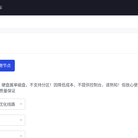
车
港节点
M 硬盘属单磁盘，不支持分区！因降低成本，不提供控制台，请熟知！但放心使
质量保证
IA优化线路