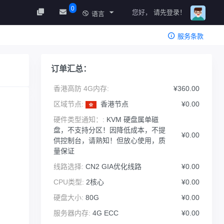
0
您好，
请先登录！
语言
服务条款
订单汇总：
香港高防 4G内存:
¥360.00
区域节点:
香港节点
¥0.00
硬件类型通知：:
KVM 硬盘属单磁
盘，不支持分区！因降低成本，不提
¥0.00
供控制台，请熟知！但放心使用，质
量保证
线路选择:
CN2 GIA优化线路
¥0.00
CPU类型:
2核心
¥0.00
硬盘大小:
80G
¥0.00
服务器内存:
4G ECC
¥0.00