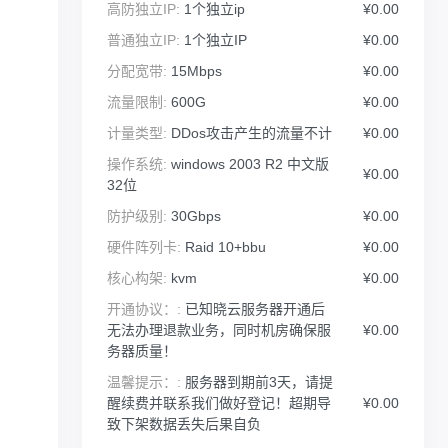
高防独立IP:
1个独立ip
¥0.00
普通独立IP:
1个独立IP
¥0.00
分配宽带:
15Mbps
¥0.00
流量限制:
600G
¥0.00
计量类型:
DDos攻击产生的流量不计
¥0.00
操作系统:
windows 2003 R2 中文版
¥0.00
32位
防护级别:
30Gbps
¥0.00
硬件阵列卡:
Raid 10+bbu
¥0.00
核心构架:
kvm
¥0.00
开通协议：:
已知晓云服务器开通后
无法办理退款业务，同时机房确保服
¥0.00
务器质量！
温馨提示：:
服务器到期前3天，请提
醒续费并联系我们做好登记！超期导
¥0.00
致下架数据丢失后果自负