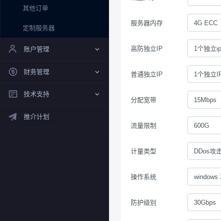
其他订单
服务器内存
4G ECC
定制服务器
高防独立IP
1个独立i
账户管理
财务管理
普通独立IP
1个独立I
技术支持
分配宽带
15Mbps
推介计划
流量限制
600G
计量类型
DDos
操作系统
windows
防护级别
30Gbps