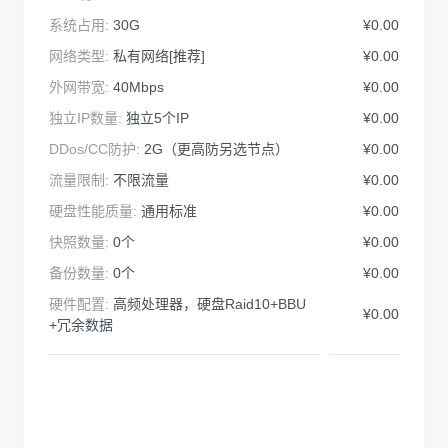
系统占用:
30G
¥0.00
网络类型:
私有网络[推荐]
¥0.00
外网带宽:
40Mbps
¥0.00
独立IP数量:
独立5个IP
¥0.00
DDos/CC防护:
2G（更高防另选节点）
¥0.00
流量限制:
不限流量
¥0.00
硬盘性能质量:
通用标准
¥0.00
快照数量:
0个
¥0.00
备份数量:
0个
¥0.00
硬件配置:
高频处理器，硬盘Raid10+BBU
¥0.00
+冗余数据