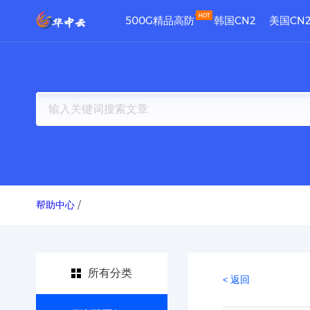
500G精品高防
韩国CN2
美国CN
帮助中心
/
所有分类
< 返回