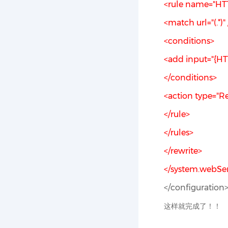
<rule name="HTT
<match url="(.*)" 
<conditions>
<add input="{HTT
</conditions>
<action type="Re
</rule>
</rules>
</rewrite>
</system.webSe
</configuration
这样就完成了！！