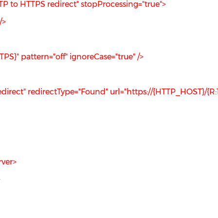
P to HTTPS redirect" stopProcessing="true">
/>
PS}" pattern="off" ignoreCase="true" />
direct" redirectType="Found" url="https://{HTTP_HOST}/{R:1}
rver>
>